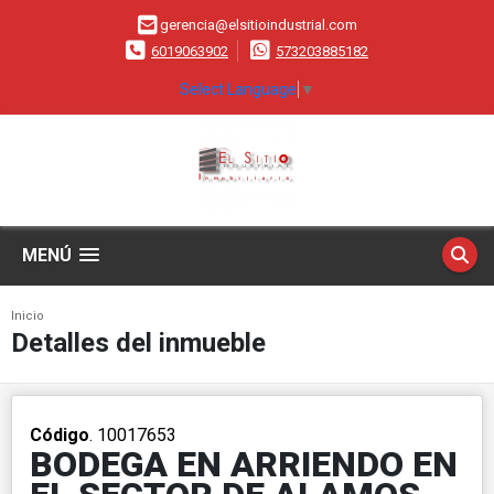
gerencia@elsitioindustrial.com
6019063902
573203885182
Select Language
▼
MENÚ
Inicio
Detalles del inmueble
Código
. 10017653
BODEGA EN ARRIENDO EN