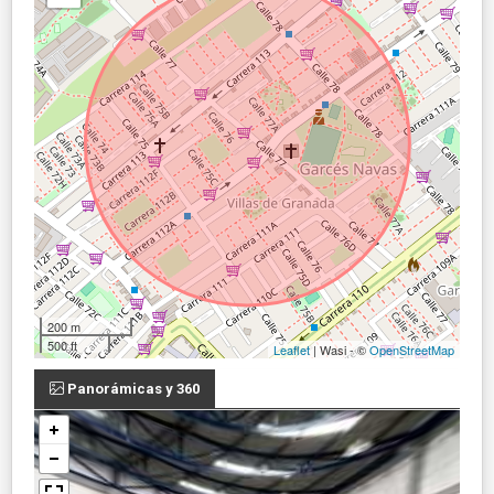
200 m
500 ft
Leaflet
| Wasi - ©
OpenStreetMap
Panorámicas y 360