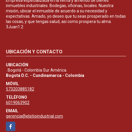
Empresa especializada en la venta y arriendo de bienes
inmuebles industriales. Bodegas, oficinas, locales. Nuestra
misión, ubicar el inmueble de acuerdo a su necesidad y
expectativas. Amado, yo deseo que tu seas prosperado en todas
las cosas, y que tengas salud, asi como prospera tu alma.
3Juan1:2
UBICACIÓN Y CONTACTO
UBICACIÓN
. Bogotá - Colombia Sur América.
Bogotá D.C. - Cundinamarca - Colombia
MÓVIL
573203885182
TELÉFONO
6019063902
EMAIL
gerencia@elsitioindustrial.com
Facebook