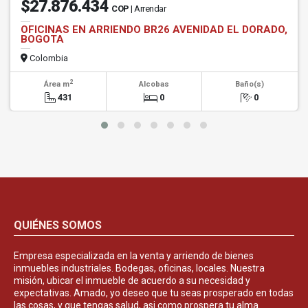
$27.876.434
COP
| Arrendar
OFICINAS EN ARRIENDO BR26 AVENIDAD EL DORADO,
BOGOTA
Colombia
2
Área m
Alcobas
Baño(s)
431
0
0
QUIÉNES SOMOS
Empresa especializada en la venta y arriendo de bienes
inmuebles industriales. Bodegas, oficinas, locales. Nuestra
misión, ubicar el inmueble de acuerdo a su necesidad y
expectativas. Amado, yo deseo que tu seas prosperado en todas
las cosas, y que tengas salud, asi como prospera tu alma.