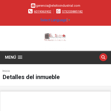
gerencia@elsitioindustrial.com
6019063902
573203885182
Select Language
▼
MENÚ
Inicio
Detalles del inmueble