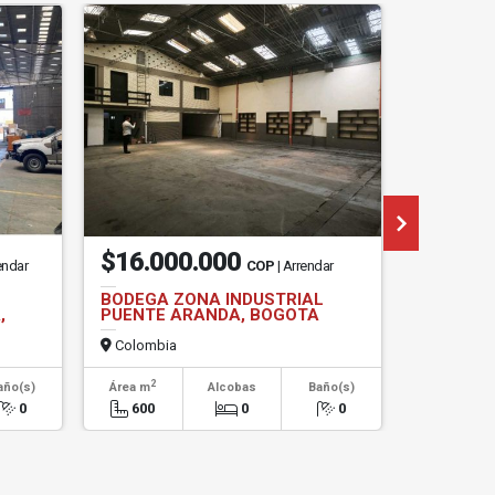
$16.000.000
$2.20
endar
COP
| Arrendar
BODEGA ZONA INDUSTRIAL
BODEGA 
,
PUENTE ARANDA, BOGOTA
SECTOR 
Colombia
Colombi
2
2
año(s)
Área m
Alcobas
Baño(s)
Área m
0
600
0
0
477