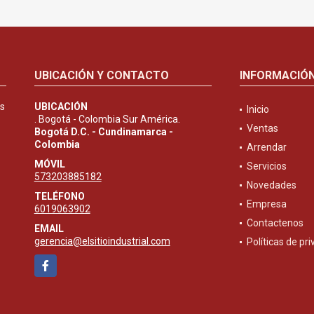
UBICACIÓN Y CONTACTO
INFORMACIÓ
es
UBICACIÓN
Inicio
. Bogotá - Colombia Sur América.
Ventas
Bogotá D.C. - Cundinamarca -
Colombia
Arrendar
MÓVIL
Servicios
573203885182
Novedades
TELÉFONO
Empresa
6019063902
Contactenos
EMAIL
gerencia@elsitioindustrial.com
Políticas de pr
Facebook