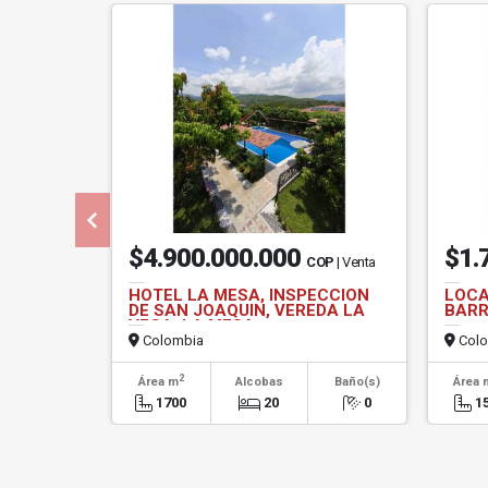
$4.900.000.000
$1.
COP
| Venta
HOTEL LA MESA, INSPECCION
LOCA
DE SAN JOAQUIN, VEREDA LA
BARR
VEGA, LA MESA
Colombia
Colo
2
Área m
Alcobas
Baño(s)
Área 
1700
20
0
1