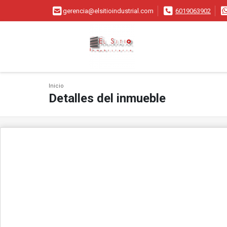
gerencia@elsitioindustrial.com
6019063902
Inicio
Detalles del inmueble