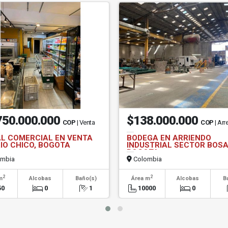
750.000.000
$138.000.000
COP
| Venta
COP
| Arr
L COMERCIAL EN VENTA
BODEGA EN ARRIENDO
IO CHICO, BOGOTA
INDUSTRIAL SECTOR BOSA
BOGOTA
mbia
Colombia
2
2
m
Alcobas
Baño(s)
Área m
Alcobas
B
50
0
1
10000
0