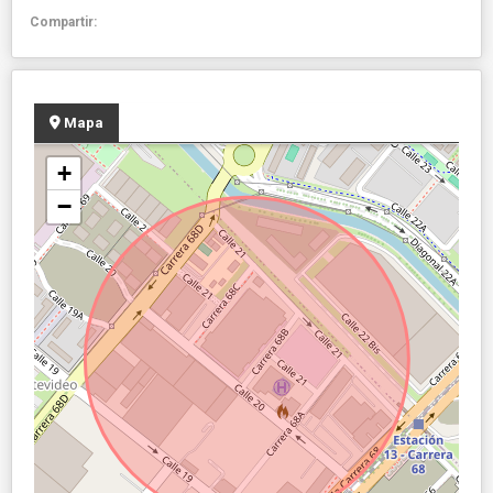
Compartir:
Mapa
+
−