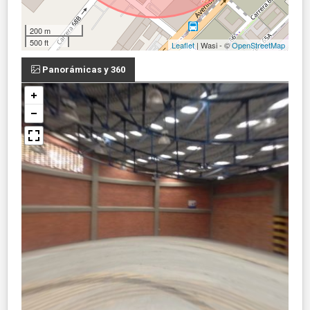
200 m
500 ft
Leaflet
| Wasi - ©
OpenStreetMap
Panorámicas y 360