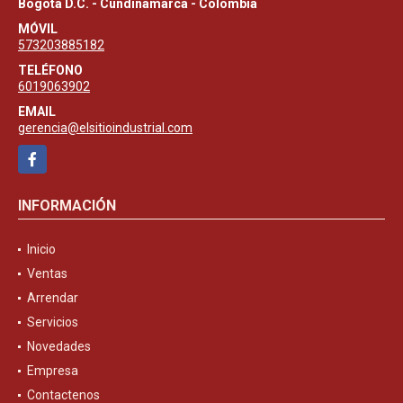
Bogotá D.C. - Cundinamarca - Colombia
MÓVIL
573203885182
TELÉFONO
6019063902
EMAIL
gerencia@elsitioindustrial.com
Facebook
INFORMACIÓN
Inicio
Ventas
Arrendar
Servicios
Novedades
Empresa
Contactenos