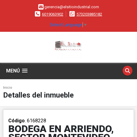
gerencia@elsitioindustrial.com
6019063902
573203885182
Select Language
▼
MENÚ
Inicio
Detalles del inmueble
Código
. 6168228
BODEGA EN ARRIENDO,