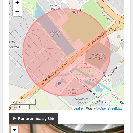
+
−
200 m
500 ft
Leaflet
| Wasi - ©
OpenStreetMap
Panorámicas y 360