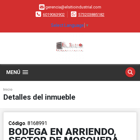
gerencia@elsitioindustrial.com
6019063902
573203885182
Select Language
▼
MENÚ
Inicio
Detalles del inmueble
Código
. 8168991
BODEGA EN ARRIENDO,