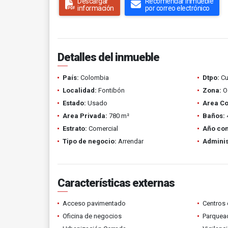
Descargar
Recomendar inmueble
información
por correo electrónico
Detalles del inmueble
País:
Colombia
Dtpo:
Cu
Localidad:
Fontibón
Zona:
Oc
Estado:
Usado
Area Co
Area Privada:
780 m²
Baños:
Estrato:
Comercial
Año con
Tipo de negocio:
Arrendar
Adminis
Características externas
Acceso pavimentado
Centros 
Oficina de negocios
Parquead