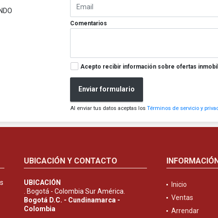
NDO
Comentarios
Acepto recibir información sobre ofertas inmobil
Enviar formulario
Al enviar tus datos aceptas los
Términos de servicio y priva
UBICACIÓN Y CONTACTO
INFORMACIÓ
es
UBICACIÓN
Inicio
. Bogotá - Colombia Sur América.
Ventas
Bogotá D.C. - Cundinamarca -
Colombia
Arrendar