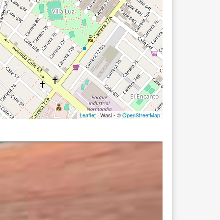
Leaflet
| Wasi - ©
OpenStreetMap