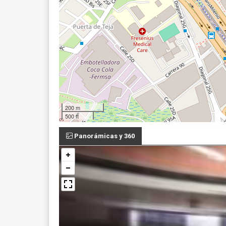
200 m
500 ft
Panorámicas y 360