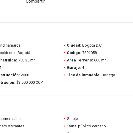
Compartir
ndinamarca
Ciudad:
Bogotá D.C.
cidente - Bogotá
Código:
7291058
nstruida:
758.35 m²
Area Terreno:
600 m²
4
Garaje:
4
strucción:
2008
Tipo de inmueble:
Bodega
tración:
$3.500.000 COP
comerciales
Garaje
ero visitantes
Trans. público cercano