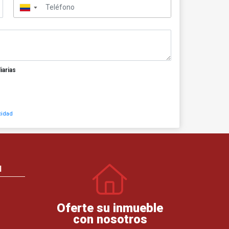
▼
iarias
cidad
N
Oferte su inmueble
con nosotros