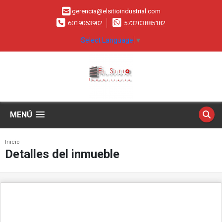
gerencia@elsitioindustrial.com
6019063902
573203885182
Select Language
▼
MENÚ
Inicio
Detalles del inmueble