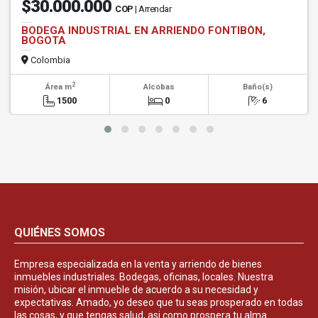
$30.000.000
COP
| Arrendar
BODEGA INDUSTRIAL EN ARRIENDO FONTIBÓN,
BOGOTA
Colombia
2
Área m
Alcobas
Baño(s)
1500
0
6
QUIÉNES SOMOS
Empresa especializada en la venta y arriendo de bienes
inmuebles industriales. Bodegas, oficinas, locales. Nuestra
misión, ubicar el inmueble de acuerdo a su necesidad y
expectativas. Amado, yo deseo que tu seas prosperado en todas
las cosas, y que tengas salud, asi como prospera tu alma.