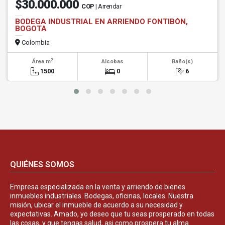
$30.000.000
COP
| Arrendar
BODEGA INDUSTRIAL EN ARRIENDO FONTIBÓN,
BOGOTA
Colombia
2
Área m
Alcobas
Baño(s)
1500
0
6
QUIÉNES SOMOS
Empresa especializada en la venta y arriendo de bienes
inmuebles industriales. Bodegas, oficinas, locales. Nuestra
misión, ubicar el inmueble de acuerdo a su necesidad y
expectativas. Amado, yo deseo que tu seas prosperado en todas
las cosas, y que tengas salud, asi como prospera tu alma.