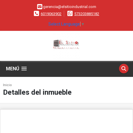
gerencia@elsitioindustrial.com
6019063902
573203885182
Select Language
▼
MENÚ
Inicio
Detalles del inmueble