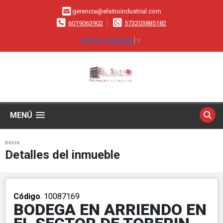
gerencia@elsitioindustrial.com
6019063902
573203885182
Select Language
▼
MENÚ
Inicio
Detalles del inmueble
Código
. 10087169
BODEGA EN ARRIENDO EN