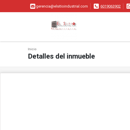
gerencia@elsitioindustrial.com
6019063902
Inicio
Detalles del inmueble