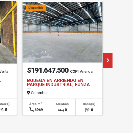
$5.600.0
$191.647.500
 Venta
COP
| Arrendar
$45.630.
A
BODEGA EN ARRIENDO EN
BODEGA 
PARQUE INDUSTRIAL, FUNZA
INDUSTRI
Colombia
Colombi
2
2
año(s)
Área m
Alcobas
Baño(s)
Área m
5
6969
0
0
1521