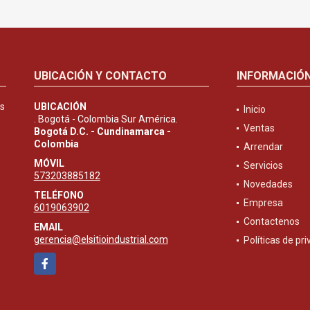
UBICACIÓN Y CONTACTO
INFORMACIÓ
es
UBICACIÓN
Inicio
. Bogotá - Colombia Sur América.
Ventas
Bogotá D.C. - Cundinamarca -
Colombia
Arrendar
MÓVIL
Servicios
573203885182
Novedades
TELÉFONO
Empresa
6019063902
Contactenos
EMAIL
gerencia@elsitioindustrial.com
Políticas de pr
Facebook