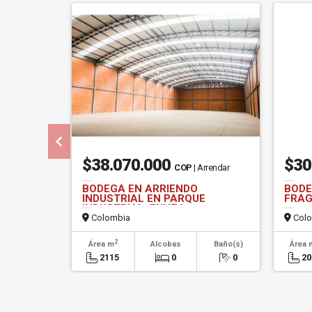
$38.070.000
$30
COP
| Arrendar
BODEGA EN ARRIENDO
BODE
INDUSTRIAL EN PARQUE
FRAG
INDUSTRIAL, FUNZA
Colombia
Colo
2
Área m
Alcobas
Baño(s)
Área 
2115
0
0
20