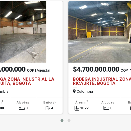
.000.000
$4.700.000.000
COP
| Arrendar
COP
|
GA ZONA INDUSTRIAL LA
BODEGA INDUSTRIAL ZON
UITA, BOGOTA
RICAURTE, BOGOTA
mbia
Colombia
2
2
m
Alcobas
Baño(s)
Área m
Alcobas
B
00
0
4
1077
0