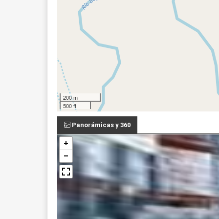
200 m
500 ft
Panorámicas y 360