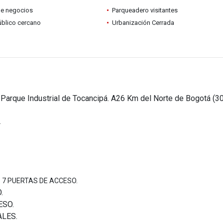
de negocios
Parqueadero visitantes
úblico cercano
Urbanización Cerrada
arque Industrial de Tocancipá. A26 Km del Norte de Bogotá (3
2
 7 PUERTAS DE ACCESO.
.
ESO.
LES.