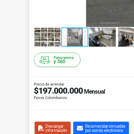
Panoramica
y 360
Precio de arrendar
$197.000.000
Mensual
Pesos Colombianos
Descargar
Recomendar inmueble
información
por correo electrónico