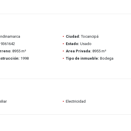
ndinamarca
Ciudad:
Tocancipá
9361642
Estado:
Usado
rreno:
8955 m²
Area Privada:
8955 m²
strucción:
1998
Tipo de inmueble:
Bodega
iliar
Electricidad