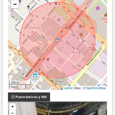
−
200 m
500 ft
Leaflet
| Wasi - ©
OpenStreetMap
Panorámicas y 360