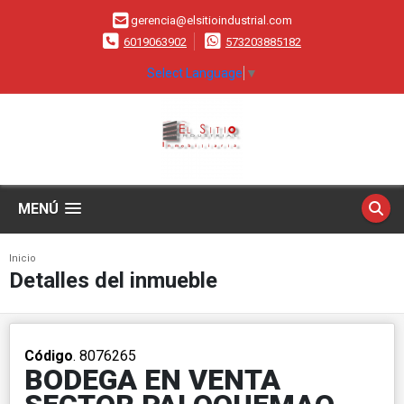
gerencia@elsitioindustrial.com
6019063902
573203885182
Select Language
▼
MENÚ
Inicio
Detalles del inmueble
Código
. 8076265
BODEGA EN VENTA