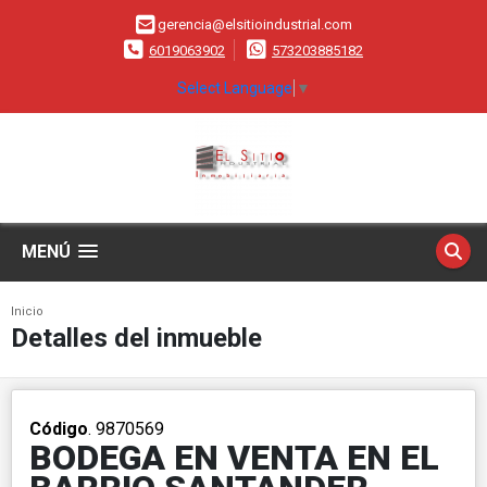
gerencia@elsitioindustrial.com
6019063902
573203885182
Select Language
▼
MENÚ
Inicio
Detalles del inmueble
Código
. 9870569
BODEGA EN VENTA EN EL