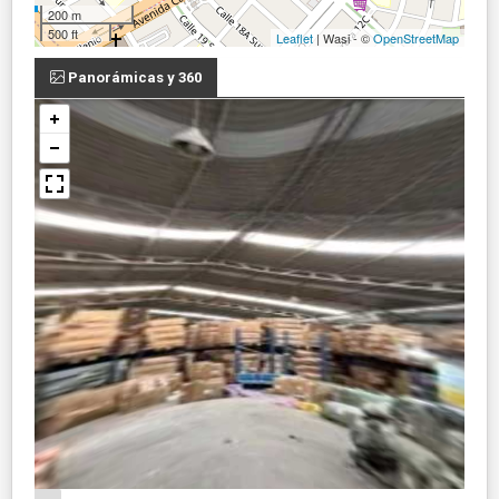
200 m
500 ft
Leaflet
| Wasi - ©
OpenStreetMap
Panorámicas y 360