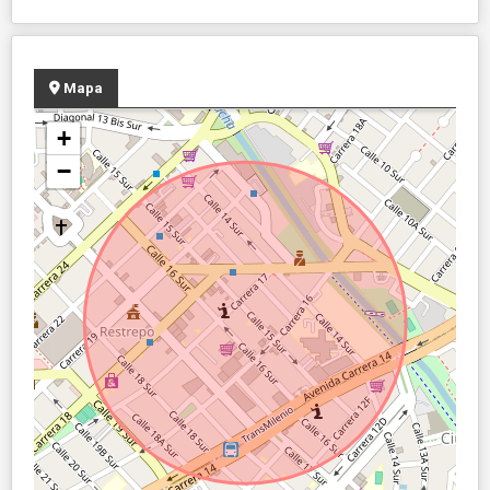
Mapa
+
−