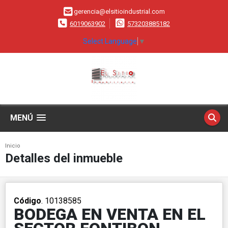
gerencia@elsitioindustrial.com
6019063902
573203885182
Select Language
▼
MENÚ
Inicio
Detalles del inmueble
Código
. 10138585
BODEGA EN VENTA EN EL