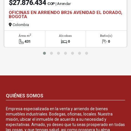
$27.876.434
COP
| Arrendar
OFICINAS EN ARRIENDO BR26 AVENIDAD EL DORADO,
BOGOTA
Colombia
2
Área m
Alcobas
Baño(s)
431
0
0
QUIÉNES SOMOS
Empresa especializada en la venta y arriendo de bienes
inmuebles industriales. Bodegas, oficinas, locales. Nuestra
misión, ubicar el inmueble de acuerdo a su necesidad y
expectativas. Amado, yo deseo que tu seas prosperado en todas
las cosas, y que tengas salud, asi como prospera tu alma.