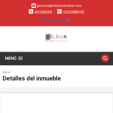
gerencia@elsitioindustrial.com
6019063902
573203885182
Select Language
▼
MENÚ
Inicio
Detalles del inmueble