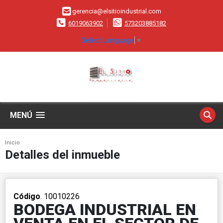
gerencia@elsitioindustrial.com
6019063902
573203885182
Select Language
▼
MENÚ
Inicio
Detalles del inmueble
Código
. 10010226
BODEGA INDUSTRIAL EN