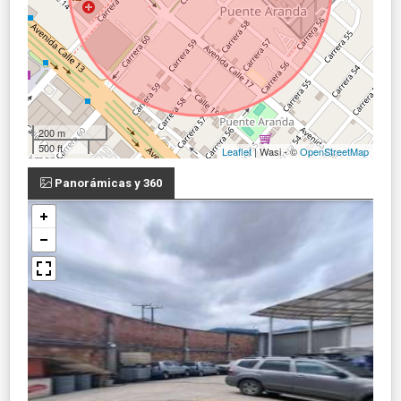
200 m
500 ft
Leaflet
| Wasi - ©
OpenStreetMap
Panorámicas y 360