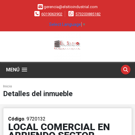
gerencia@elsitioindustrial.com
6019063902
573203885182
Select Language
▼
MENÚ
Inicio
Detalles del inmueble
Código
. 9720132
LOCAL COMERCIAL EN