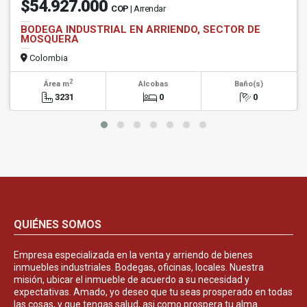
$54.927.000
COP
| Arrendar
BODEGA INDUSTRIAL EN ARRIENDO, SECTOR DE
MOSQUERA
Colombia
2
Área m
Alcobas
Baño(s)
3231
0
0
QUIÉNES SOMOS
Empresa especializada en la venta y arriendo de bienes
inmuebles industriales. Bodegas, oficinas, locales. Nuestra
misión, ubicar el inmueble de acuerdo a su necesidad y
expectativas. Amado, yo deseo que tu seas prosperado en todas
las cosas, y que tengas salud, asi como prospera tu alma.