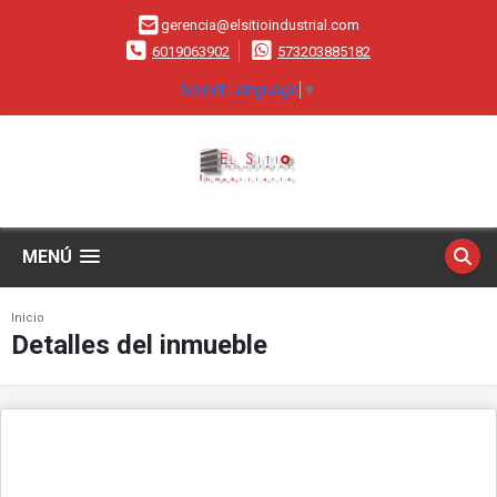
gerencia@elsitioindustrial.com
6019063902
573203885182
Select Language
▼
MENÚ
Inicio
Detalles del inmueble