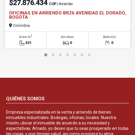
$27.876.434
COP
| Arrendar
OFICINAS EN ARRIENDO BR26 AVENIDAD EL DORADO,
BOGOTA
Colombia
2
Área m
Alcobas
Baño(s)
431
0
0
QUIÉNES SOMOS
Empresa especializada en la venta y arriendo de bienes
inmuebles industriales. Bodegas, oficinas, locales. Nuestra
misión, ubicar el inmueble de acuerdo a su necesidad y
expectativas. Amado, yo deseo que tu seas prosperado en todas
las cosas, y que tengas salud, asi como prospera tu alma.