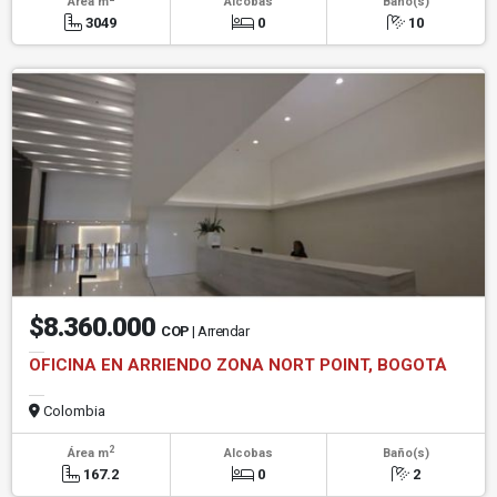
Área m
Alcobas
Baño(s)
3049
0
10
$8.360.000
COP
| Arrendar
OFICINA EN ARRIENDO ZONA NORT POINT, BOGOTÁ
Colombia
2
Área m
Alcobas
Baño(s)
167.2
0
2