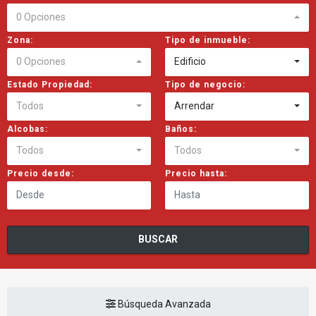
0 Opciones
Zona:
Tipo de inmueble:
0 Opciones
Edificio
Estado Propiedad:
Tipo de negocio:
Todos
Arrendar
Alcobas:
Baños:
Todos
Todos
Precio desde:
Precio hasta:
BUSCAR
Búsqueda Avanzada