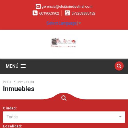
gerencia@elsitioindustrial.com
6019063902
573203885182
Select Language
▼
MENÚ
Inicio
Inmuebles
Inmuebles
Ciudad:
Todos
Localidad: