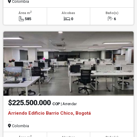
Colombia
2
Área m
Alcobas
Baño(s)
585
0
6
$225.500.000
COP
| Arrendar
Arriendo Edificio Barrio Chico, Bogotá
Colombia
2