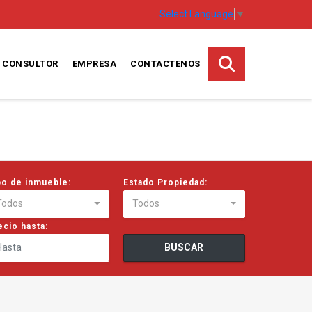
Select Language
▼
CONSULTOR
EMPRESA
CONTACTENOS
po de inmueble:
Estado Propiedad:
Todos
Todos
ecio hasta:
BUSCAR