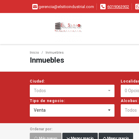
gerencia@elsitioindustrial.com
6019063902
Inicio
Inmuebles
Inmuebles
Ciudad:
Localida
Todos
0 Opci
Tipo de negocio:
Alcobas:
Venta
Todos
Ordenar por:
Más nuevo
Menor precio
Mayor precio