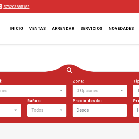
573203885182
INICIO
VENTAS
ARRENDAR
SERVICIOS
NOVEDADES
d:
Zona:
Ti
ones
0 Opciones
Baños:
Precio desde:
Pr
Todos