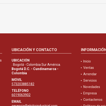
UBICACIÓN Y CONTACTO
INFORMACIÓ
es
UBICACIÓN
Inicio
. Bogotá - Colombia Sur América.
Ventas
Bogotá D.C. - Cundinamarca -
Colombia
Arrendar
MÓVIL
Servicios
573203885182
Novedades
TELÉFONO
Empresa
6019063902
Contactenos
EMAIL
gerencia@elsitioindustrial.com
Políticas de pr